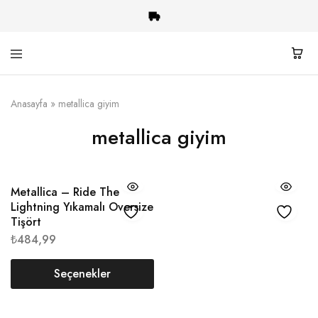
Heavy
Rock-
Shop
Metal
Anasayfa
»
metallica giyim
Giyim
ve
metallica giyim
Aksesuar
Metallica – Ride The
Lightning Yıkamalı Oversize
Tişört
₺
484,99
Seçenekler