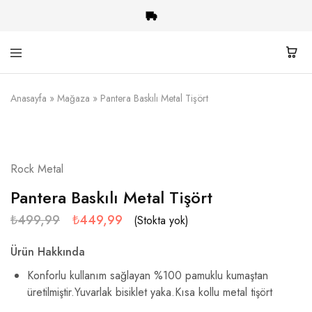
Heavy
Rock-
Anasayfa
»
Mağaza
»
Pantera Baskılı Metal Tişört
Shop
Metal
Giyim
ve
Aksesuar
TÜKENDI
Rock Metal
Pantera Baskılı Metal Tişört
₺
499,99
₺
449,99
(Stokta yok)
Ürün Hakkında
Konforlu kullanım sağlayan %100 pamuklu kumaştan
üretilmiştir.Yuvarlak bisiklet yaka.Kısa kollu metal tişört