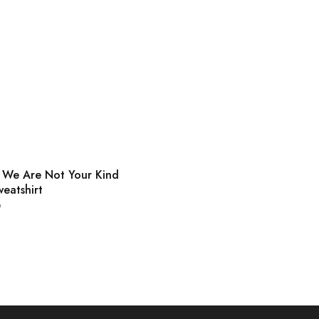
t We Are Not Your Kind
eatshirt
9