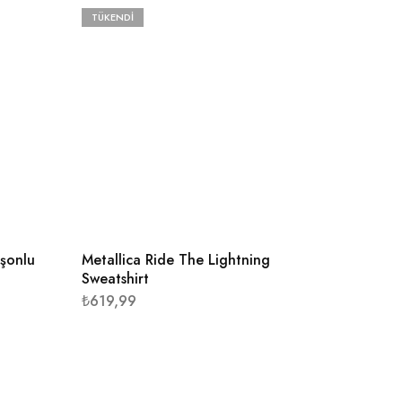
TÜKENDI
üşonlu
Metallica Ride The Lightning
Sweatshirt
₺
619,99