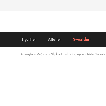
Tişörtler
Atletler
Sweatshirt
Anasayfa
»
Mağaza
»
Slipknot Baskılı Kapüşonlu Metal Sweatsh