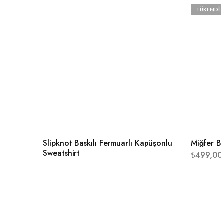
TÜKENDI
Slipknot Baskılı Fermuarlı Kapüşonlu
Miğfer B
Sweatshirt
₺
499,0