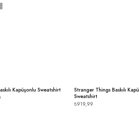
askılı Kapüşonlu Sweatshirt
Stranger Things Baskılı Kap
Sweatshirt
0
₺
919,99