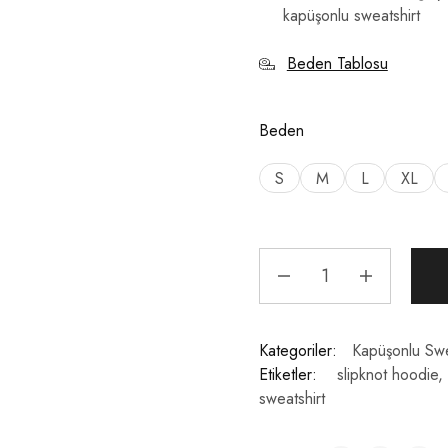
kapüşonlu sweatshirt
Beden Tablosu
Beden
S
M
L
XL
Kategoriler:
Kapüşonlu Swe
Etiketler:
slipknot hoodie
,
sweatshirt