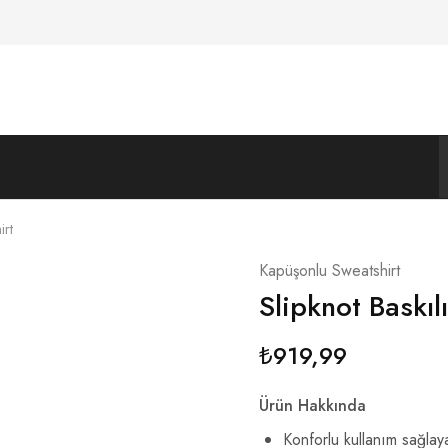
Heavy
Rock-
Shop
Metal
Giyim
ve
Aksesuar
irt
Kapüşonlu Sweatshirt
Slipknot Baskı
₺
919,99
Ürün Hakkında
Konforlu kullanım sağlay