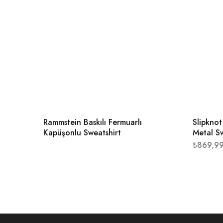
Rammstein Baskılı Fermuarlı
Slipkno
Kapüşonlu Sweatshirt
Metal Sw
₺
869,9