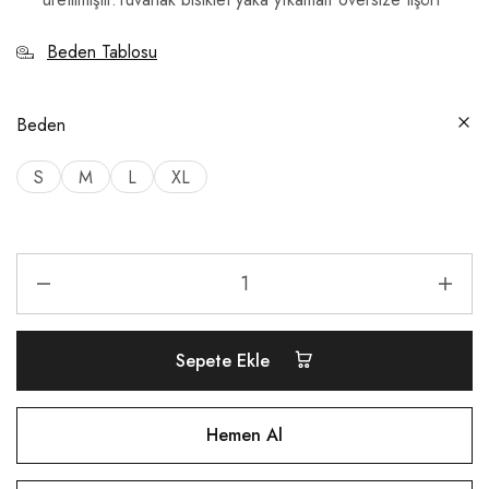
Beden Tablosu
Beden
S
M
L
XL
Sepete Ekle
Hemen Al