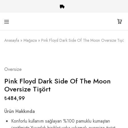
Heavy
Rock-
Anasayfa
»
Mağaza
»
Pink Floyd Dark Side Of The Moon Oversize Tişört
Shop
Metal
Giyim
ve
Aksesuar
Oversize
Pink Floyd Dark Side Of The Moon
Oversize Tişört
₺
484,99
Ürün Hakkında
Konforlu kullanım sağlayan %100 pamuklu kumaştan
üretilmiştir.Yuvarlak bisiklet yaka yıkamalı oversize tişört