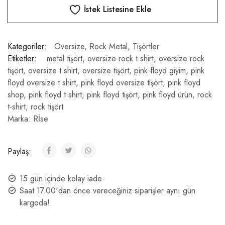
İstek Listesine Ekle
Kategoriler:
Oversize
,
Rock Metal
,
Tişörtler
Etiketler:
metal tişört
,
oversize rock t shirt
,
oversize rock
tişört
,
oversize t shirt
,
oversize tişört
,
pink floyd giyim
,
pink
floyd oversize t shirt
,
pink floyd oversize tişört
,
pink floyd
shop
,
pink floyd t shirt
,
pink floyd tişört
,
pink floyd ürün
,
rock
t-shirt
,
rock tişört
Marka:
Rİse
Paylaş:
15 gün içinde kolay iade
Saat 17.00'dan önce vereceğiniz siparişler aynı gün
kargoda!